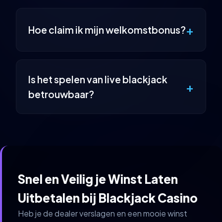
Hoe claim ik mijn welkomstbonus?
Is het spelen van live blackjack
betrouwbaar?
Snel en Veilig je Winst Laten
Uitbetalen bij Blackjack Casino
Heb je de dealer verslagen en een mooie winst