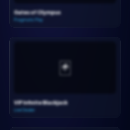
Gates of Olympus
Pragmatic Play
🃏
VIP Infinite Blackjack
Live Dealer