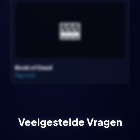
🎰
Book of Dead
Play'n GO
Veelgestelde Vragen