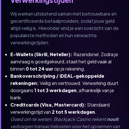
Verwerkingstijden
Wij werken uitsluitend samen met betrouwbare en
gecertificeerde betaalproviders, zodat jouw geld
altijd veilig is. Hieronder vind je een overzicht van de
populairste methoden en hun verwachte
verwerkingstijden:
E-Wallets (Skrill, Neteller):
Razendsnel. Zodra je
aanvraag is goedgekeurd, staat het geld vaak al
binnen
0 tot 24 uur
op je rekening.
Bankoverschrijving / iDEAL-gekoppelde
rekeningen:
Veilig en vertrouwd. Verwerking duurt
doorgaans
1 tot 3 werkdagen
, afhankelijk van je
bank.
Creditcards (Visa, Mastercard):
Standaard
verwerkingstijd van
2 tot 5 werkdagen
.
Goed om te weten: Blackjack Casino rekent
nooit
verborgen transactiekosten voor het opnemen van