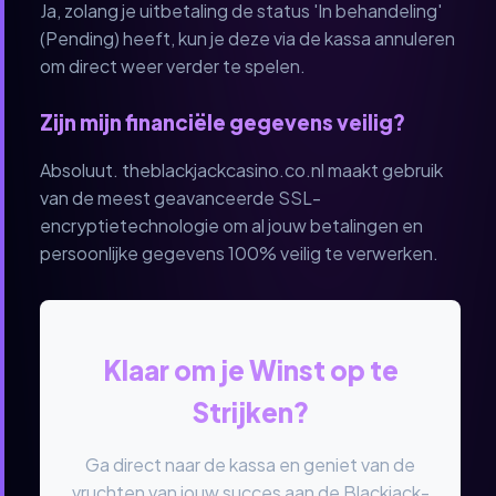
Ja, zolang je uitbetaling de status 'In behandeling'
(Pending) heeft, kun je deze via de kassa annuleren
om direct weer verder te spelen.
Zijn mijn financiële gegevens veilig?
Absoluut. theblackjackcasino.co.nl maakt gebruik
van de meest geavanceerde SSL-
encryptietechnologie om al jouw betalingen en
persoonlijke gegevens 100% veilig te verwerken.
Klaar om je Winst op te
Strijken?
Ga direct naar de kassa en geniet van de
vruchten van jouw succes aan de Blackjack-